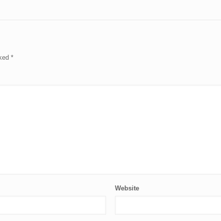
rked
*
Website