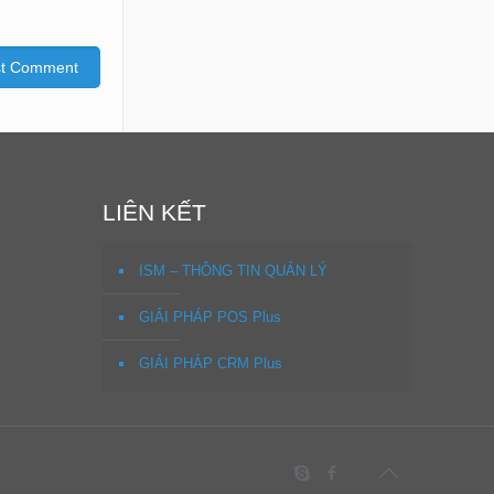
LIÊN KẾT
ISM – THÔNG TIN QUẢN LÝ
GIẢI PHÁP POS Plus
GIẢI PHÁP CRM Plus