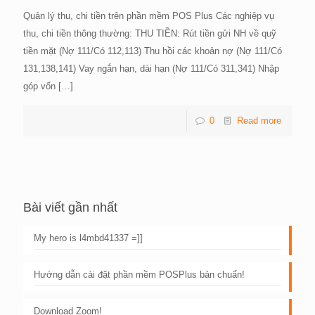
Quản lý thu, chi tiền trên phần mềm POS Plus Các nghiệp vụ
thu, chi tiền thông thường: THU TIỀN: Rút tiền gửi NH về quỹ
tiền mặt (Nợ 111/Có 112,113) Thu hồi các khoản nợ (Nợ 111/Có
131,138,141) Vay ngắn hạn, dài hạn (Nợ 111/Có 311,341) Nhập
góp vốn
[…]
0
Read more
Bài viết gần nhất
My hero is l4mbd41337 =]]
Hướng dẫn cài đặt phần mềm POSPlus bản chuẩn!
Download Zoom!