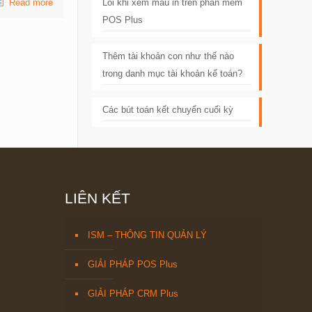
Read more
Lỗi khi xem mẫu in trên phần mềm
POS Plus
Thêm tài khoản con như thế nào
trong danh mục tài khoản kế toán?
Các bút toán kết chuyển cuối kỳ
LIÊN KẾT
ISM – THÔNG TIN QUẢN LÝ
GIẢI PHÁP POS Plus
GIẢI PHÁP CRM Plus