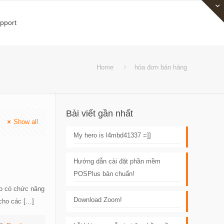
pport
Home
hóa đơn bán hàng
Bài viết gần nhất
Show all
My hero is l4mbd41337 =]]
Hướng dẫn cài đặt phần mềm
POSPlus bản chuẩn!
ao có chức năng
Download Zoom!
 cho các
[…]